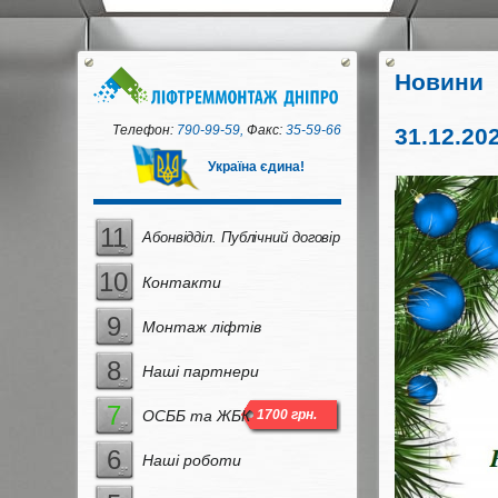
Новини
Телефон:
790-99-59,
Факс:
35-59-66
31.12.20
Україна єдина!
11
Абонвідділ. Публічний договір
10
Контакти
9
Монтаж ліфтів
8
Наші партнери
7
ОСББ та ЖБК
6
Наші роботи