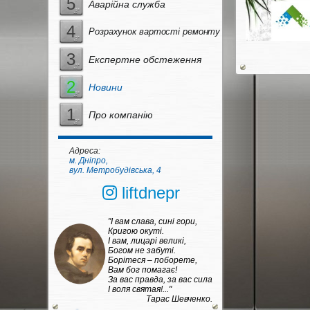
5
Аварійна служба
4
Розрахунок вартості ремонту
3
Експертне обстеження
2
Новини
1
Про компанію
Адреса:
м. Дніпро,
вул. Метробудівська, 4
liftdnepr
"І вам слава, сині гори,
Кригою окуті.
І вам, лицарі великі,
Богом не забуті.
Борітеся – поборете,
Вам бог помагає!
За вас правда, за вас сила
І воля святая!..."
Тарас Шевченко.