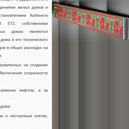
щениями жилых домов и
становлением Кабинета
 572, собственники
рных домах являются
дома и его технического
дов в общих расходах на
и.
правленных на создание
беспечения сохранности
ьзование лифтом, а за
 дома.
ак и лестничные клетки,