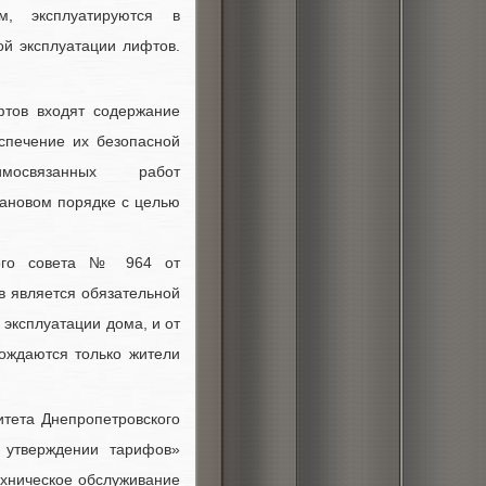
, эксплуатируются в
ой эксплуатации лифтов.
фтов входят содержание
спечение их безопасной
мосвязанных работ
лановом порядке с целью
кого совета № 964 от
в является обязательной
 эксплуатации дома, и от
ождаются только жители
итета Днепропетровского
 утверждении тарифов»
ехническое обслуживание