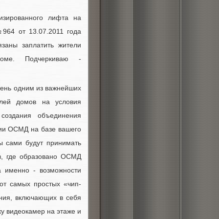
изированного лифта на
964 от 13.07.2011 года
язаны заплатить жители
доме. Подчеркиваю -
день одним из важнейших
елей домов на условия
 создания объединения
нии ОСМД на базе вашего
ы сами будут принимать
в, где образовано ОСМД
 именно - возможности
от самых простых «чип-
ния, включающих в себя
ку видеокамер на этаже и