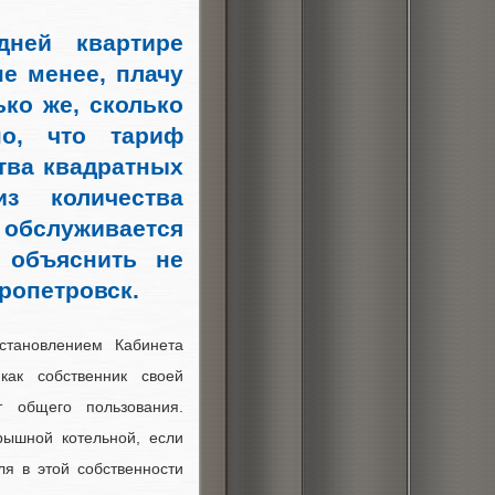
ней квартире
е менее, плачу
ко же, сколько
но, что тариф
тва квадратных
з количества
обслуживается
 объяснить не
ропетровск.
становлением Кабинета
как собственник своей
 общего пользования.
рышной котельной, если
ля в этой собственности