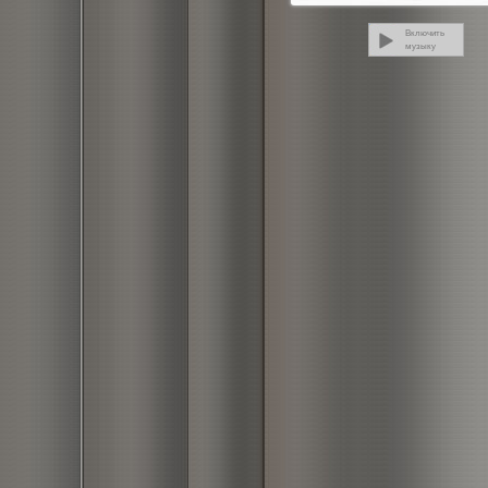
Включить
музыку
Выключить
музыку