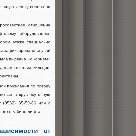
ающую кнопку вызова на
росовестное отношение
фтовому оборудованию.
тором этаже специально
ры зафиксировали случай
была вырвана «с корнем»
делал кто-то из жильцов.
фективны.
 или пожелания по поводу
иться в круглосуточную
 (0562) 35-59-66 или с
ого в кабине лифта.
ависимости от