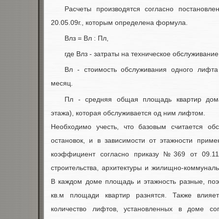
Расчеты производятся согласно постанов
20.05.09г., которым определена формула.
Влз = Вл : Пл,
где Влз - затраты на техническое обслуживание
Вл - стоимость обслуживания одного лифта 
месяц.
Пл - средняя общая площадь квартир дома
этажа), которая обслуживается од ним лифтом.
Необходимо учесть, что базовым считается об
остановок, и в зависимости от этажности приме
коэффициент согласно приказу №369 от 09.11.
строительства, архитектуры и жилищно-коммуналь
В каждом доме площадь и этажность разные, поэ
кв.м площади квартир разнятся. Также влия
количество лифтов, установленных в доме сог