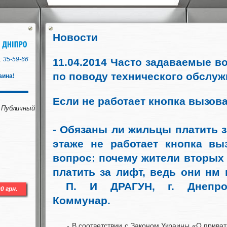
Новости
:
35-59-66
11.04.2014 Часто задаваемые в
по поводу технического обслу
аина!
Если не работает кнопка вызов
убличный
- Обязаны ли жильцы платить з
этаже не работает кнопка вы
вопрос: почему жители вторых
платить за лифт, ведь они нм 
П. И ДРАГУН, г. Днепроп
Коммунар.
- В соответствии с Законом Украины «О прива