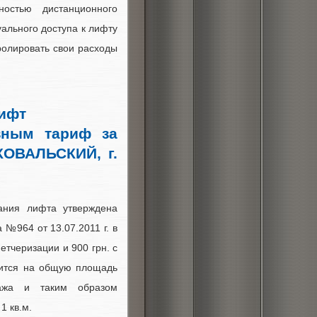
ностью дистанционного
ального доступа к лифту
ролировать свои расходы
лифт
зным тариф за
КОВАЛЬСКИЙ, г.
вания лифта утверждена
№964 от 13.07.2011 г. в
етчеризации и 900 грн. с
лится на общую площадь
тажа и таким образом
1 кв.м.