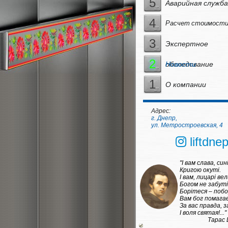
5
Аварийная служба
4
Расчет стоимости
3
Экспертное
2
обследование
Новости
1
О компании
Адрес:
г. Днепр,
ул. Метростроевская, 4
liftdnep
"І вам слава, син
Кригою окуті.
І вам, лицарі вел
Богом не забуті
Борітеся – поб
Вам бог помагає
За вас правда, з
І воля святая!..."
Тарас 