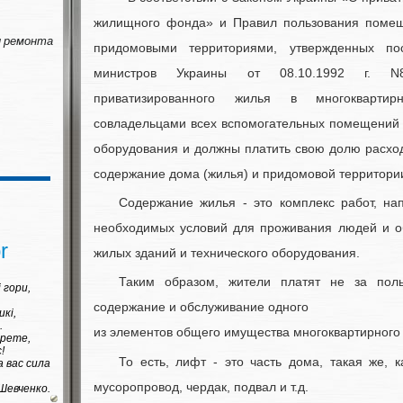
жилищного фонда» и Правил пользования поме
 ремонта
придомовыми территориями, утвержденных по
министров Украины от 08.10.1992 г. N8
приватизированного жилья в многокварти
совладельцами всех вспомогательных помещений 
оборудования и должны платить свою долю расхо
содержание дома (жилья) и придомовой территори
Содержание жилья - это комплекс работ, на
необходимых условий для проживания людей и о
r
жилых зданий и технического оборудования.
Таким образом, жители платят не за пол
і гори,
содержание и обслуживание одного
икі,
.
из элементов общего имущества многоквартирного
орете,
!
То есть, лифт - это часть дома, такая же, к
а вас сила
мусоропровод, чердак, подвал и т.д.
Шевченко.