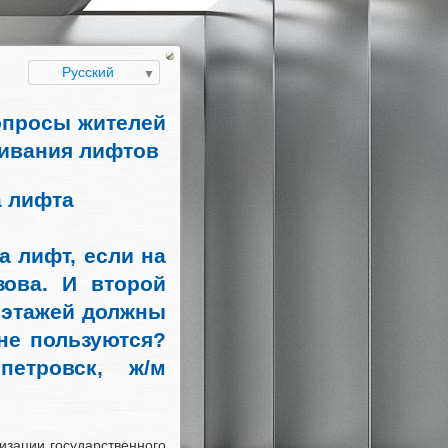
Русский
опросы жителей
живания лифтов
а лифта
а лифт, если на
зова. И второй
 этажей должны
не пользуются?
етровск, ж/м
тизации государственного