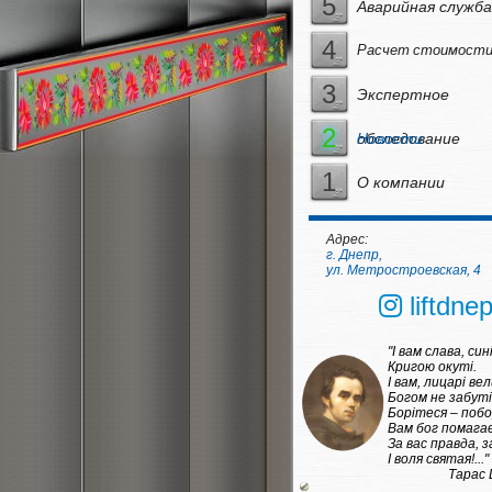
5
Аварийная служба
4
Расчет стоимости
3
Экспертное
2
обследование
Новости
1
О компании
Адрес:
г. Днепр,
ул. Метростроевская, 4
liftdnep
"І вам слава, син
Кригою окуті.
І вам, лицарі вел
Богом не забуті
Борітеся – поб
Вам бог помагає
За вас правда, з
І воля святая!..."
Тарас 