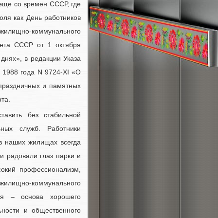
еще со времен СССР, где
юля как День работников
 жилищно-коммунального
вета СССР от 1 октября
днях», в редакции Указа
 1988 года N 9724-XI «О
праздничных и памятных
та.
авить без стабильной
ьных служб. Работники
 в наших жилищах всегда
 и радовали глаз парки и
сокий профессионализм,
жилищно-коммунального
ия – основа хорошего
ьности и общественного