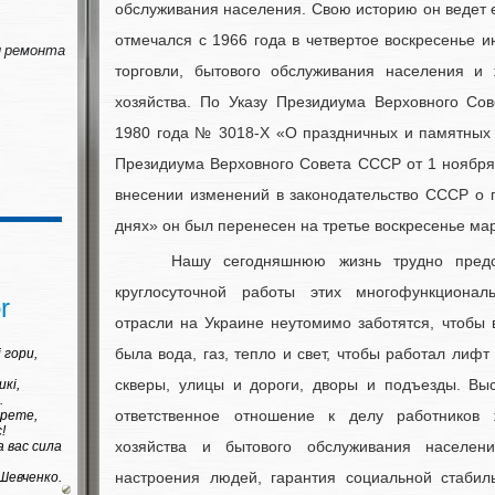
обслуживания населения. Свою историю он ведет 
отмечался с 1966 года в четвертое воскресенье и
 ремонта
торговли, бытового обслуживания населения и
хозяйства. По Указу Президиума Верховного Со
1980 года № 3018-Х «О праздничных и памятных 
Президиума Верховного Совета СССР от 1 ноября
внесении изменений в законодательство СССР о 
днях» он был перенесен на третье воскресенье мар
Нашу сегодняшнюю жизнь трудно предст
круглосуточной работы этих многофункционал
r
отрасли на Украине неутомимо заботятся, чтобы
была вода, газ, тепло и свет, чтобы работал лифт
і гори,
скверы, улицы и дороги, дворы и подъезды. Вы
икі,
.
ответственное отношение к делу работников 
орете,
!
хозяйства и бытового обслуживания населен
а вас сила
настроения людей, гарантия социальной стабил
Шевченко.