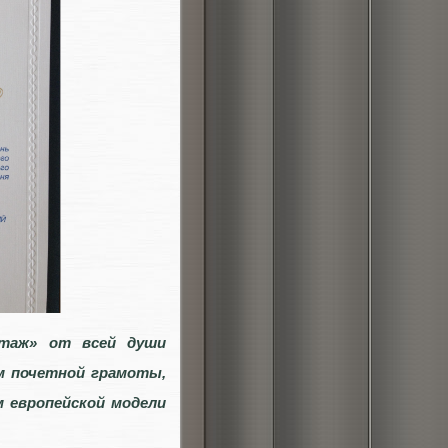
таж» от всей души
м почетной грамоты,
м европейской модели