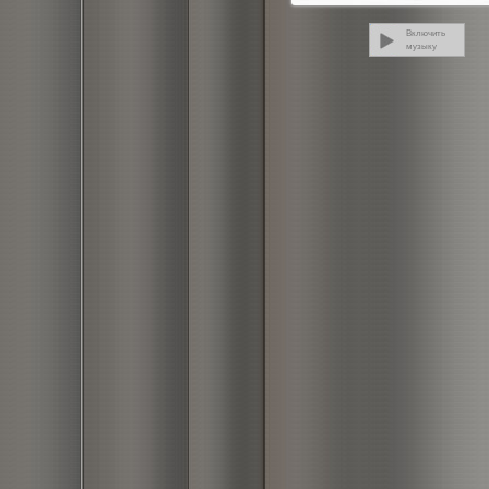
Включить
музыку
Выключить
музыку