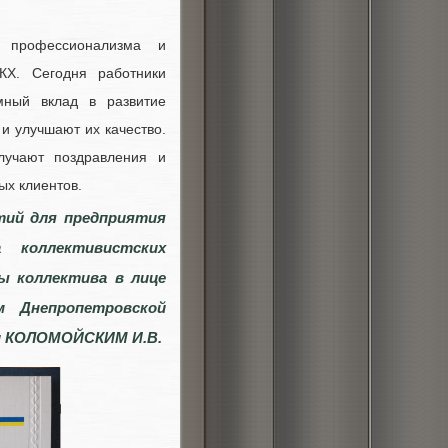
профессионализма и
КХ. Сегодня работники
мный вклад в развитие
и улучшают их качество.
лучают поздравления и
ых клиентов.
тий для предприятия
 коллективистских
ы коллектива в лице
м Днепропетровской
и КОЛОМОЙСКИМ И.В.